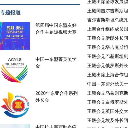
王毅出席全球发展倡议
王毅同吉尔吉斯斯坦外
专题报道
吉尔吉斯斯坦总统扎帕
第四届中国东盟友好
上海合作组织成员国外
合作主题短视频大赛
王毅会见伊朗外长阿拉格
王毅会见塔吉克斯坦外
王毅会见巴基斯坦副总
中国—东盟菁英奖学
王毅会见俄罗斯外长拉夫
金
王毅出席上海合作组织外
中国—东盟外长关于
王毅会见乌兹别克斯坦
2020年东亚合作系列
外长会
王毅会见白俄罗斯外长雷
王毅会见英国外交大臣米
王毅会见埃及外长阿卜杜
中国抗击新冠肺炎疫