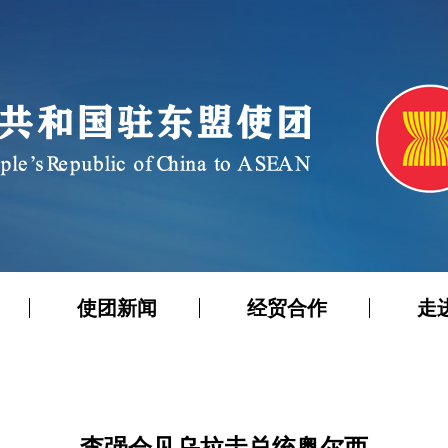
使团新闻
经贸合作
走
李强会见乌拉圭总统奥尔西