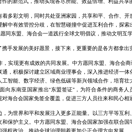
合作的新范式，推动实现各尽所能、效益倍增、利益共享
有着多彩文明，同时共处亚洲家园，共享和平、合作、开
理解中有效管控分歧，在智慧碰撞中促进互利合作，探索
，愿同东盟、海合会一道践行全球文明倡议，推动文明互
了携手发展的美好愿景，接下来，更重要的是各方都拿出
作，实现更有成效的共同发展。中方愿同东盟、海合会商讨
联通，积极探讨建立区域商业理事会，深入推进经济一体
人工智能、数字经济、绿色低碳等新兴领域合作，培育壮
面向东南亚国家推出“东盟签证”，为符合条件的商务人
现对海合会国家免签全覆盖，促进三方人员往来和民心相
边，为世界和平和发展注入更多正能量。以三方平等互利
义和保护主义。中方愿同东盟、海合会国家加强在联合国
和强权政治，推动全球治理朝着更加公正合理方向发展。