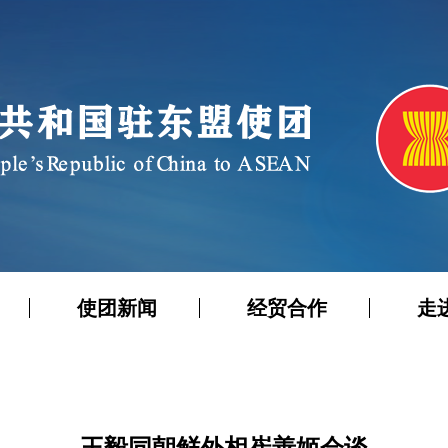
使团新闻
经贸合作
走
王毅同朝鲜外相崔善姬会谈