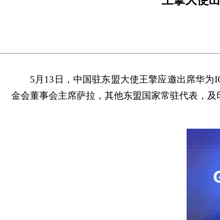
5
月
13
日
，中国
驻东盟大使王擎应邀出席华为
I
金会董事会主席萨拉，其他东盟国家常驻代表，及