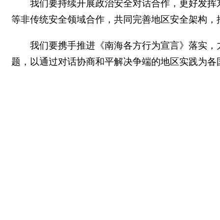
我们要持续开展政治安全对话合作，更好发挥
等非传统安全领域合作，共同完善地区安全架构，
我们要携手推进《南海各方行为宣言》落实，
题，以通过对话协商和平解决争端的地区实践为各
今年是《东南亚友好合作条约》签署50周年，
东盟坚持相互尊重、合作共赢、守望相助、包容互
幸运。我们要着眼应对世界变局，聚焦构建更为紧
不易的地区和平发展局面，为世界和平、稳定与繁