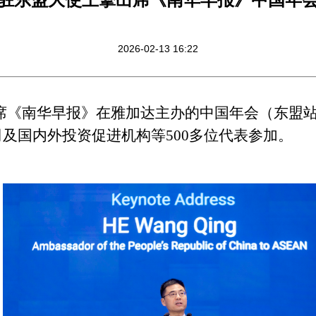
2026-02-13 16:22
席《南华早报》
在雅加达
主办的中国年会
（
东盟
司及
国内外
投资促进机构等
500
多位代表参加。