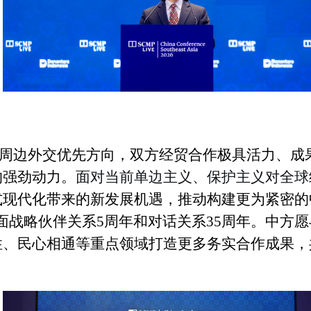
周
边外交优先方向
，双方经贸合作极具活力、成
的
强劲动力。
面对当前单边主义、保护主义对全球
式现代化带来的新发展机遇，
推动构建更为紧密的
面战略伙伴关系
5
周年
和对话关系
35
周年
。
中方愿
性、民心相通
等重点
领域打造更多务实合作成果，