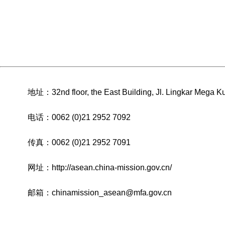
地址：32nd floor, the East Building, Jl. Lingkar Mega K
电话：0062 (0)21 2952 7092
传真：0062 (0)21 2952 7091
网址：
http://asean.china-mission.gov.cn/
邮箱：chinamission_asean@mfa.gov.cn